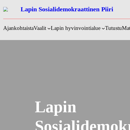
Siirry
Lapin Sosialidemokraattinen Piiri
sisältöön
Ajankohtaista
Vaalit
Lapin hyvinvointialue
Tutustu
Mat
Lapin
Sosialidemok