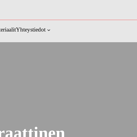
eriaalit
Yhteystiedot
raattinen