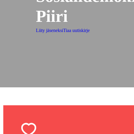
Piiri
Liity jäseneksi
Tiaa uutiskirje