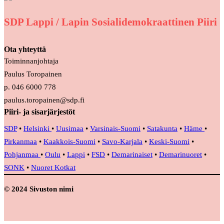
SDP Lappi / Lapin Sosialidemokraattinen Piiri
Ota yhteyttä
Toiminnanjohtaja
Paulus Toropainen
p. 046 6000 778
paulus.toropainen@sdp.fi
Piiri- ja sisarjärjestöt
SDP
•
Helsinki
•
Uusimaa
•
Varsinais-Suomi
•
Satakunta
•
Häme
•
Pirkanmaa
•
Kaakkois-Suomi
•
Savo-Karjala
•
Keski-Suomi
•
Pohjanmaa
•
Oulu
•
Lappi
•
FSD
•
Demarinaiset
•
Demarinuoret
•
SONK
•
Nuoret Kotkat
© 2024 Sivuston nimi