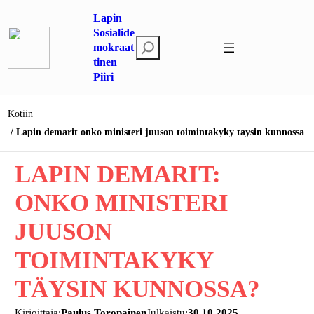
Siirry
Lapin
sisältöön
Sosialide
E
mokraat
tinen
t
Piiri
s
i
Kotiin
Lapin demarit onko ministeri juuson toimintakyky taysin kunnossa
LAPIN DEMARIT:
ONKO MINISTERI
JUUSON
TOIMINTAKYKY
TÄYSIN KUNNOSSA?
Kirjoittaja:
Paulus Toropainen
Julkaistu:
30.10.2025