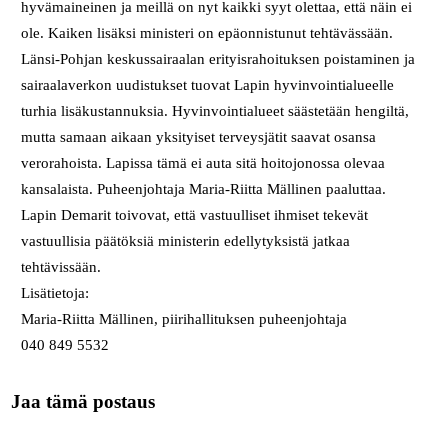
hyvämaineinen ja meillä on nyt kaikki syyt olettaa, että näin ei
ole. Kaiken lisäksi ministeri on epäonnistunut tehtävässään.
Länsi-Pohjan keskussairaalan erityisrahoituksen poistaminen ja
sairaalaverkon uudistukset tuovat Lapin hyvinvointialueelle
turhia lisäkustannuksia. Hyvinvointialueet säästetään hengiltä,
mutta samaan aikaan yksityiset terveysjätit saavat osansa
verorahoista. Lapissa tämä ei auta sitä hoitojonossa olevaa
kansalaista. Puheenjohtaja Maria-Riitta Mällinen paaluttaa.
Lapin Demarit toivovat, että vastuulliset ihmiset tekevät
vastuullisia päätöksiä ministerin edellytyksistä jatkaa
tehtävissään.
Lisätietoja:
Maria-Riitta Mällinen, piirihallituksen puheenjohtaja
040 849 5532
Jaa tämä postaus