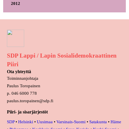
2012
SDP Lappi / Lapin Sosialidemokraattinen
Piiri
Ota yhteyttä
Toiminnanjohtaja
Paulus Toropainen
p. 046 6000 778
paulus.toropainen@sdp.fi
Piiri- ja sisarjärjestöt
SDP
•
Helsinki
•
Uusimaa
•
Varsinais-Suomi
•
Satakunta
•
Häme