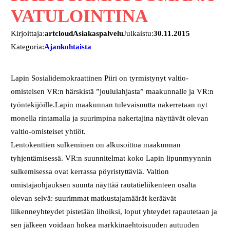
VATULOINTINA
Kirjoittaja:
artcloudAsiakaspalvelu
Julkaistu:
30.11.2015
Kategoria:
Ajankohtaista
Lapin Sosialidemokraattinen Piiri on tyrmistynyt valtio-
omisteisen VR:n härskistä ”joululahjasta” maakunnalle ja VR:n
työntekijöille.Lapin maakunnan tulevaisuutta nakerretaan nyt
monella rintamalla ja suurimpina nakertajina näyttävät olevan
valtio-omisteiset yhtiöt.
Lentokenttien sulkeminen on alkusoittoa maakunnan
tyhjentämisessä. VR:n suunnitelmat koko Lapin lipunmyynnin
sulkemisessa ovat kerrassa pöyristyttäviä. Valtion
omistajaohjauksen suunta näyttää rautatieliikenteen osalta
olevan selvä: suurimmat matkustajamäärät keräävät
liikenneyhteydet pistetään lihoiksi, loput yhteydet rapautetaan ja
sen jälkeen voidaan hokea markkinaehtoisuuden autuuden