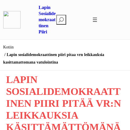
Siirry
Lapin
sisältöön
Sosialide
E
mokraat
tinen
t
Piiri
s
i
Kotiin
Lapin sosialidemokraattinen piiri pitaa vrn leikkauksia
kasittamattomana vatulointina
LAPIN
SOSIALIDEMOKRAATT
INEN PIIRI PITÄÄ VR:N
LEIKKAUKSIA
KÄSITTÄMÄTTÖMÄNÄ