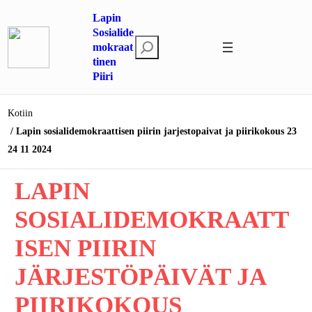
Siirry
Lapin
sisältöön
Sosialide
E
mokraat
tinen
t
Piiri
s
i
Kotiin
Lapin sosialidemokraattisen piirin jarjestopaivat ja piirikokous 23
24 11 2024
LAPIN
SOSIALIDEMOKRAATT
ISEN PIIRIN
JÄRJESTÖPÄIVÄT JA
PIIRIKOKOUS