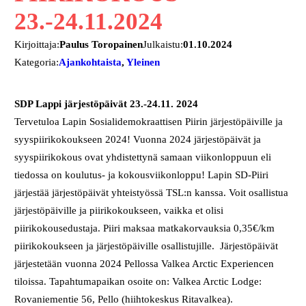
23.-24.11.2024
Kirjoittaja:
Paulus Toropainen
Julkaistu:
01.10.2024
Kategoria:
Ajankohtaista
, 
Yleinen
SDP Lappi järjestöpäivät 23.-24.11. 2024
Tervetuloa Lapin Sosialidemokraattisen Piirin järjestöpäiville ja
syyspiirikokoukseen 2024! Vuonna 2024 järjestöpäivät ja
syyspiirikokous ovat yhdistettynä samaan viikonloppuun eli
tiedossa on koulutus- ja kokousviikonloppu! Lapin SD-Piiri
järjestää järjestöpäivät yhteistyössä TSL:n kanssa. Voit osallistua
järjestöpäiville ja piirikokoukseen, vaikka et olisi
piirikokousedustaja. Piiri maksaa matkakorvauksia 0,35€/km
piirikokoukseen ja järjestöpäiville osallistujille. Järjestöpäivät
järjestetään vuonna 2024 Pellossa Valkea Arctic Experiencen
tiloissa. Tapahtumapaikan osoite on: Valkea Arctic Lodge:
Rovaniementie 56, Pello (hiihtokeskus Ritavalkea).