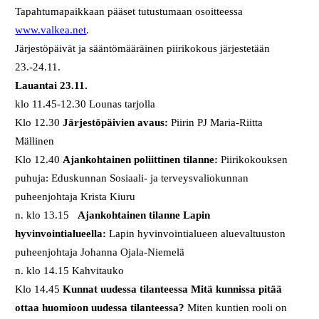
Tapahtumapaikkaan pääset tutustumaan osoitteessa
www.valkea.net
.
Järjestöpäivät ja sääntömääräinen piirikokous järjestetään
23.-24.11.
Lauantai 23.11.
klo 11.45-12.30 Lounas tarjolla
Klo 12.30
Järjestöpäivien avaus:
Piirin PJ Maria-Riitta
Mällinen
Klo 12.40
Ajankohtainen poliittinen tilanne:
Piirikokouksen
puhuja: Eduskunnan Sosiaali- ja terveysvaliokunnan
puheenjohtaja Krista Kiuru
n. klo 13.15
Ajankohtainen tilanne Lapin
hyvinvointialueella:
Lapin hyvinvointialueen aluevaltuuston
puheenjohtaja Johanna Ojala-Niemelä
n. klo 14.15 Kahvitauko
Klo 14.45
Kunnat uudessa tilanteessa Mitä kunnissa pitää
ottaa huomioon uudessa tilanteessa?
Miten kuntien rooli on