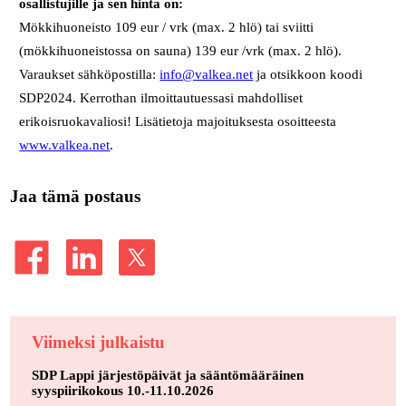
osallistujille ja sen hinta on:
Mökkihuoneisto 109 eur / vrk (max. 2 hlö) tai sviitti
(mökkihuoneistossa on sauna) 139 eur /vrk (max. 2 hlö).
Varaukset sähköpostilla:
info@valkea.net
ja otsikkoon koodi
SDP2024. Kerrothan ilmoittautuessasi mahdolliset
erikoisruokavaliosi! Lisätietoja majoituksesta osoitteesta
www.valkea.net
.
Jaa tämä postaus
Viimeksi julkaistu
SDP Lappi järjestöpäivät ja sääntömääräinen
syyspiirikokous 10.-11.10.2026