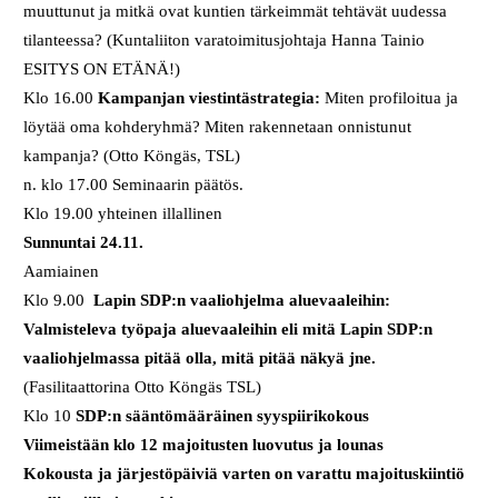
muuttunut ja mitkä ovat kuntien tärkeimmät tehtävät uudessa
tilanteessa? (Kuntaliiton varatoimitusjohtaja Hanna Tainio
ESITYS ON ETÄNÄ!)
Klo 16.00
Kampanjan viestintästrategia:
Miten profiloitua ja
löytää oma kohderyhmä? Miten rakennetaan onnistunut
kampanja? (Otto Köngäs, TSL)
n. klo 17.00 Seminaarin päätös.
Klo 19.00 yhteinen illallinen
Sunnuntai 24.11.
Aamiainen
Klo 9.00
Lapin SDP:n vaaliohjelma aluevaaleihin:
Valmisteleva työpaja aluevaaleihin eli mitä Lapin SDP:n
vaaliohjelmassa pitää olla, mitä pitää näkyä jne.
(Fasilitaattorina Otto Köngäs TSL)
Klo 10
SDP:n sääntömääräinen syyspiirikokous
Viimeistään klo 12 majoitusten luovutus ja lounas
Kokousta ja järjestöpäiviä varten on varattu majoituskiintiö